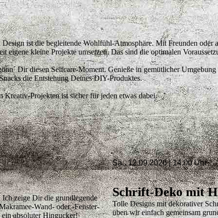
Design ist die begleitende Wohlfühl-Atmosphäre. Mit Freunden oder a
eit eigene kleine Projekte umsetzen. Das sind die optimalen Vorausset
gönn´ Dir diesen Selfcare-Moment. Genieße in gemütlicher Umgebung 
 Snacks die Entstehung Deines DIY-Produktes.
Kreativ-Projekten ist sicher für jeden etwas dabei.
Sa., 12.09.2026 | 14.00 Uhr
Schrift-Deko mit H
 Ich zeige Dir die grundlegende
Tolle Designs mit dekorativer Sch
e Makramee-Wand- oder -Fenster-
üben wir einfach gemeinsam grund
 ein absoluter Hingucker!