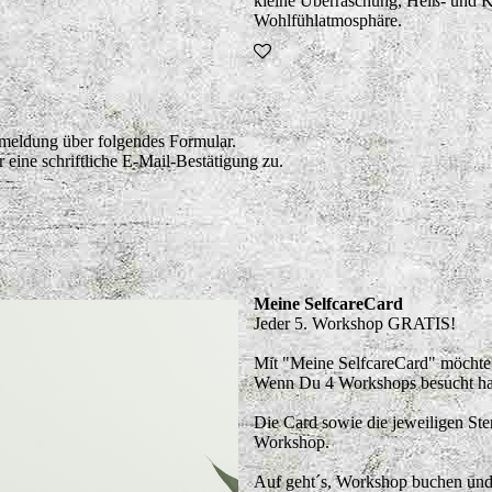
kleine Überraschung, Heiß- und Ka
Wohlfühlatmosphäre.
nmeldung über folgendes Formular.
eine schriftliche E-Mail-Bestätigung zu.
Meine SelfcareCard
Jeder 5. Workshop GRATIS!
Mit "Meine SelfcareCard" möchte 
Wenn Du 4 Workshops besucht hast
Die Card sowie die jeweiligen Ste
Workshop.
Auf geht´s, Workshop buchen un