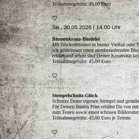
Teilnahmegebühr: 45,00 Euro
Sa., 30.05.2026 | 14.00 Uhr
Blumenkranz-Bindelei
Mit Trockenblumen in bunter Vielfalt oder
wir gemeinsam einen atemberaubenden Blu
erklärt und schon sind Deiner Kreativität ke
Teilnahmegebühr: 45,00 Euro
Stempelschnitz-Glück
Schnitze Deine eigenen Stempel und gestal
Für Deinen finalen Print erhältst Du von mi
zum Testen sowie einen schönen Bilderrahm
Teilnahmegebühr: 45,00 Euro je Termin