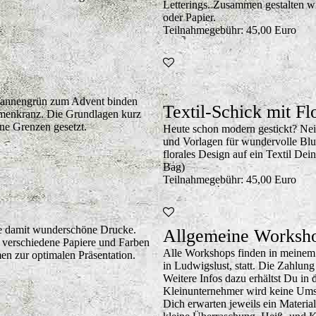
Letterings. Zusammen gestalten w
oder Papier.
Teilnahmegebühr: 45,00 Euro
 Tannengrün zum Advent binden
Textil-Schick mit Fl
menkranz. Die Grundlagen kurz
ine Grenzen gesetzt.
Heute schon modern gestickt? Nein
und Vorlagen für wundervolle Bl
florales Design auf ein Textil Dei
Bag)
Teilnahmegebühr: 45,00 Euro
te damit wunderschöne Drucke.
Allgemeine Worksho
r verschiedene Papiere und Farben
Alle Workshops finden in meinem n
en zur optimalen Präsentation.
in Ludwigslust, statt. Die Zahlun
Weitere Infos dazu erhältst Du in 
Kleinunternehmer wird keine Umsa
Dich erwarten jeweils ein Materia