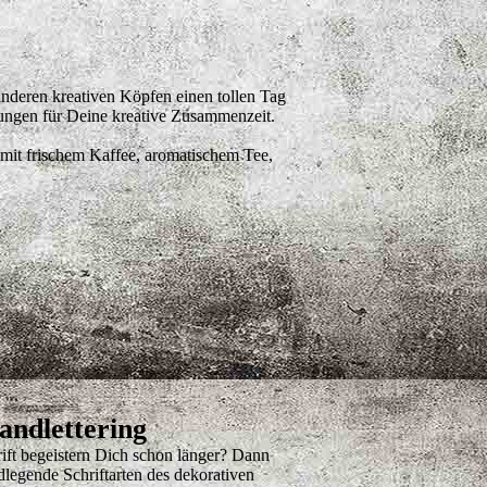
nderen kreativen Köpfen einen tollen Tag
zungen für Deine kreative Zusammenzeit.
mit frischem Kaffee, aromatischem Tee,
andlettering
rift begeistern Dich schon länger? Dann
legende Schriftarten des dekorativen