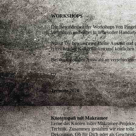
WORKSHOPS
Die Besonderheit der Workshops von Pingel 
verbringen und dabei in liebevoller Handarb
Nimm Dir bewusst eine kleine Auszeit und 
erfrischenden Kaltgetränken und köstlichen
Bei der folgenden Auswahl an verschiedenen 
Termine 2026
Knotenspaß mit Makramee
Lerne das Knoten toller Makramee-Projekte.
Technik. Zusammen gestalten wir eine toll
Dekoration. Ob für Dich oder als Geschenk,